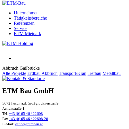
Unternehmen
Tätigkeitsbereiche
Referenzen
Service
ETM Mietpark
Abbruch Gailbrücke
Alle Projekte
Erdbau
Abbruch
Transport/Kran
Tiefbau
Metallbau
ETM Bau GmbH
5672 Fusch a.d. Großglocknerstraße
Achenstraße 1
Tel.
+43 (0) 65 46 / 22608
Fax
+43 (0) 65 46 / 22608-20
E-Mail:
office@etmbau.at